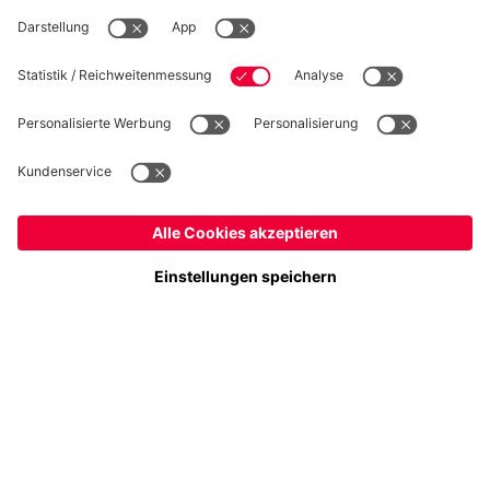
WIDERRUF
Datenschutz
Cookie Details
Deutschland
Möchtest du im Store
bleiben?
Preise inklusive MwSt. und zzgl. Versandkosten
Deutschland
Ja,
, um dorthin zu liefern!
© FC Bayern München AG
Global
FC Bayern München AG, Säbener Str. 51-57, 81547 München
Nein,
, um dorthin zu liefern!
IN DEN WARENKORB