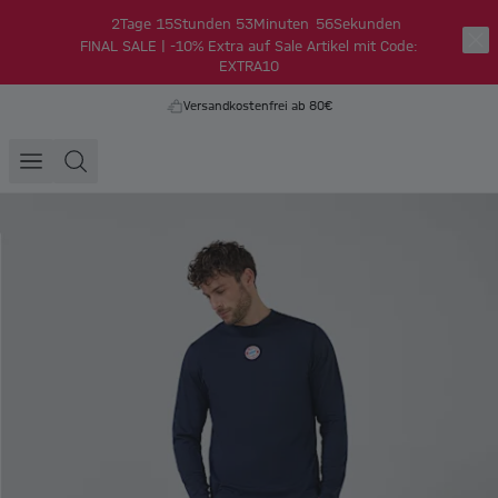
2
Tage
15
Stunden
53
Minuten
56
Sekunden
FINAL SALE | -10% Extra auf Sale Artikel mit Code:
EXTRA10
Versandkostenfrei ab 80€