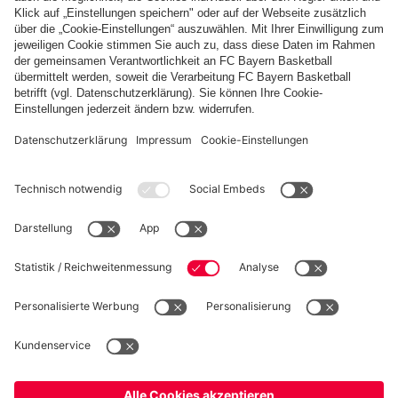
FC Bayern Store App
WIDERRUF
Datenschutz
Cookie Details
Deutschland
Möchtest du im Store
bleiben?
Preise inklusive MwSt. und zzgl. Versandkosten
Deutschland
Ja,
, um dorthin zu liefern!