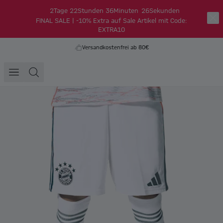
2
Tage
22
Stunden
36
Minuten
26
Sekunden
FINAL SALE | -10% Extra auf Sale Artikel mit Code:
EXTRA10
Versandkostenfrei ab 80€