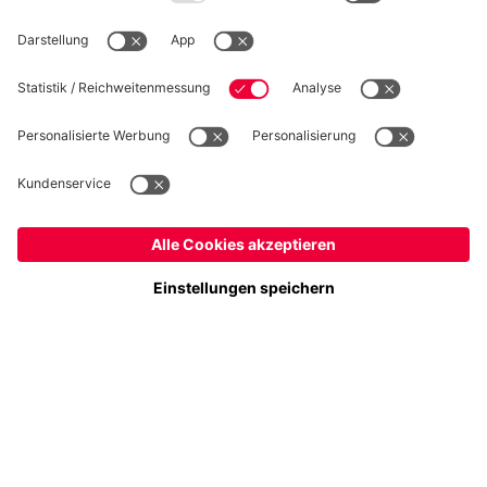
WIDERRUF
Datenschutz
Cookie Details
Deutschland
Möchtest du im Store
bleiben?
Preise inklusive MwSt. und zzgl. Versandkosten
Deutschland
Ja,
, um dorthin zu liefern!
© FC Bayern München AG
Global
FC Bayern München AG, Säbener Str. 51-57, 81547 München
Nein,
, um dorthin zu liefern!
IN DEN WARENKORB