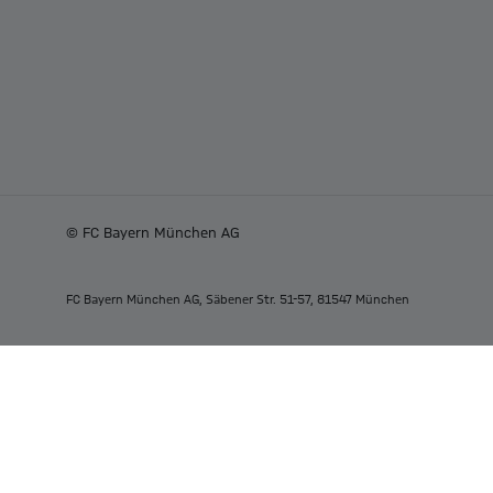
© FC Bayern München AG
FC Bayern München AG, Säbener Str. 51-57, 81547 München