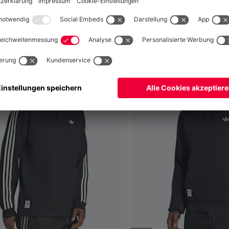
fallen
Global
Nein,
, um dorthin zu liefern!