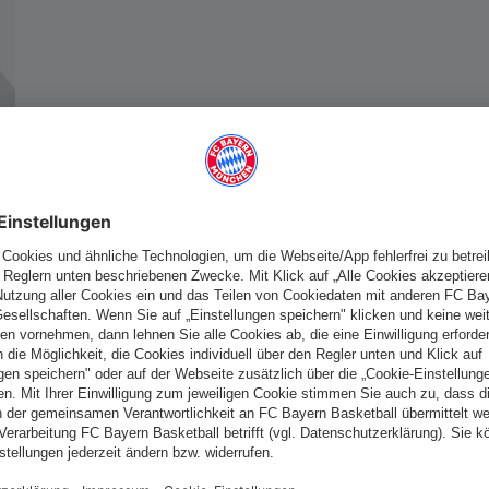
Deutschland
Möchtest du im Store
bleiben?
Deutschland
Ja,
, um dorthin zu liefern!