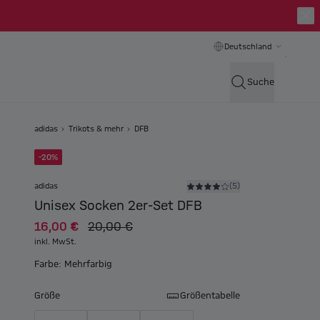
Deutschland
Suche
adidas
Trikots & mehr
DFB
-20%
adidas
(5)
Unisex Socken 2er-Set DFB
16,00 €
20,00 €
inkl. MwSt.
Farbe: Mehrfarbig
Größe
Größentabelle