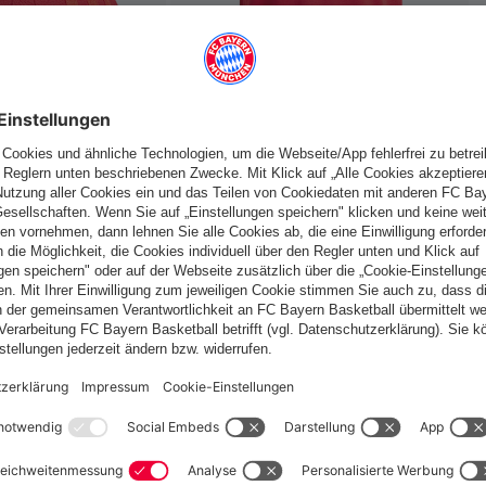
fallen
Deutschland
Möchtest du im Store
bleiben?
Deutschland
Ja,
, um dorthin zu liefern!
Global
Nein,
, um dorthin zu liefern!