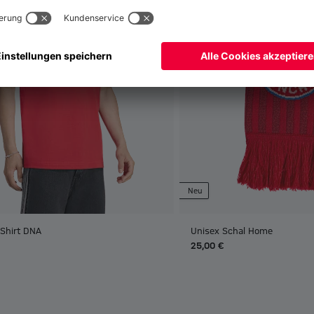
Neu
-Shirt DNA
Unisex Schal Home
25,00 €