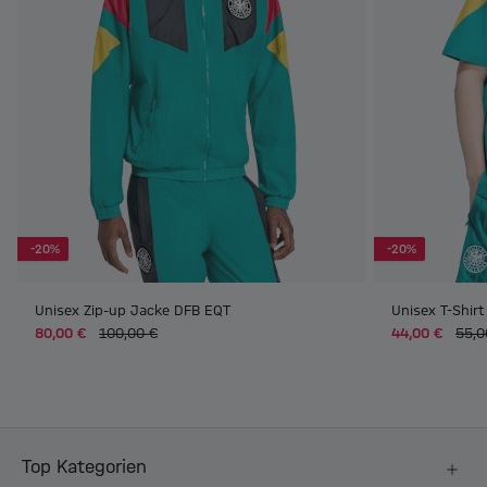
-20%
-20%
Unisex Zip-up Jacke DFB EQT
Unisex T-Shir
80,00 €
100,00 €
44,00 €
55,0
Top Kategorien