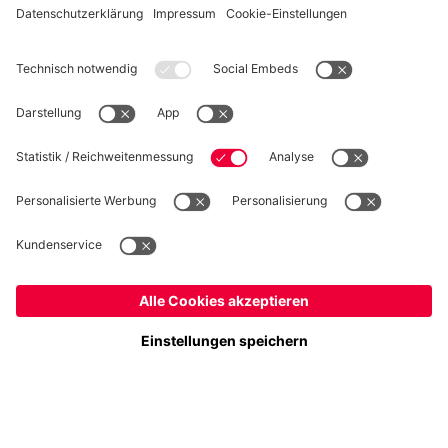
WIDERRUF
Datenschutz
Cookie Details
Deutschland
Möchtest du im Store
bleiben?
Preise inklusive MwSt. und zzgl. Versandkosten
Deutschland
Ja,
, um dorthin zu liefern!
© FC Bayern München AG
Global
FC Bayern München AG, Säbener Str. 51-57, 81547 München
Nein,
, um dorthin zu liefern!
IN DEN WARENKORB