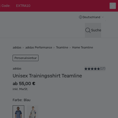
t Code:
EXTRA10
Deutschland
Suche
adidas
adidas Performance
Teamline
Home Teamline
Personalisierbar
adidas
(17)
Unisex Trainingsshirt Teamline
ab
55,00 €
inkl. MwSt.
Farbe: Blau