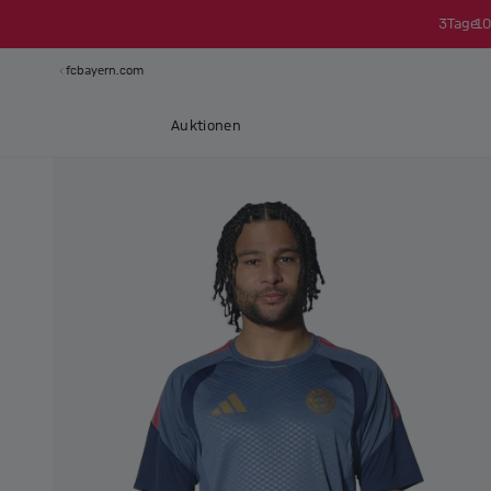
3
Tage
10
fcbayern.com
Auktionen