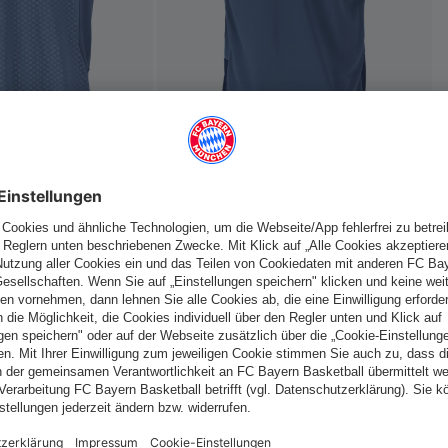
Deutschland
Möchtest du im Store
bleiben?
Deutschland
Ja,
, um dorthin zu liefern!
fallen