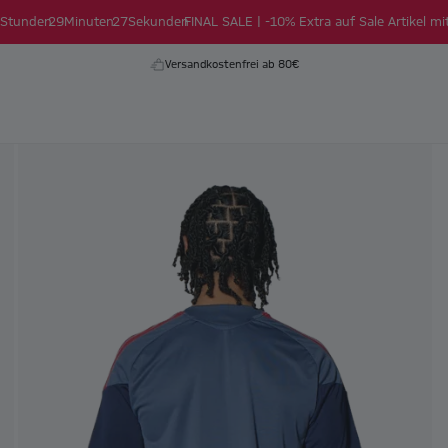
Stunden
29
Minuten
26
Sekunden
FINAL SALE | -10% Extra auf Sale Artikel mi
Versandkostenfrei ab 80€