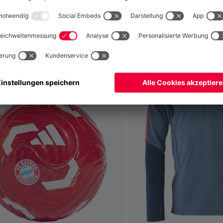
Global
Nein,
, um dorthin zu liefern!