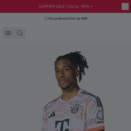
SUMMER SALE | bis zu -60% >
Versandkostenfrei ab 80€