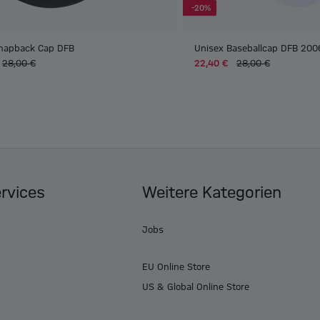
-20%
napback Cap DFB
Unisex Baseballcap DFB 200
28,00 €
22,40 €
28,00 €
ervices
Weitere Kategorien
Jobs
EU Online Store
US & Global Online Store