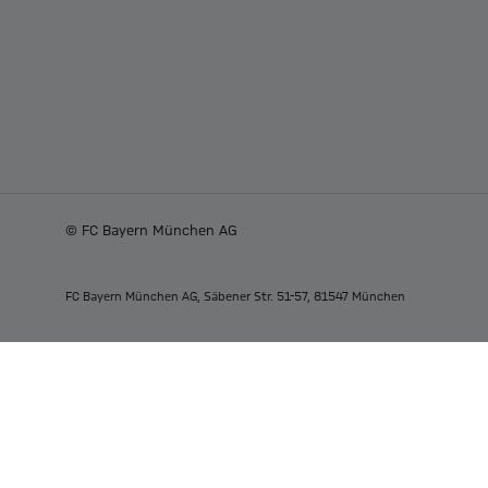
© FC Bayern München AG
FC Bayern München AG, Säbener Str. 51-57, 81547 München