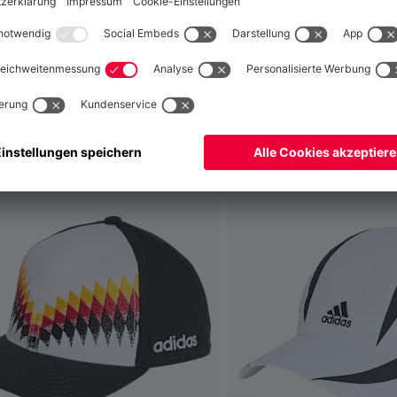
fallen
Global
Nein,
, um dorthin zu liefern!