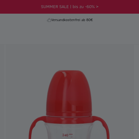
SUMMER SALE | bis zu -60% >
Versandkostenfrei ab 80€