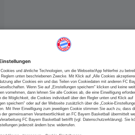
Deutschland
Möchtest du im Store
bleiben?
Deutschland
Ja,
, um dorthin zu liefern!