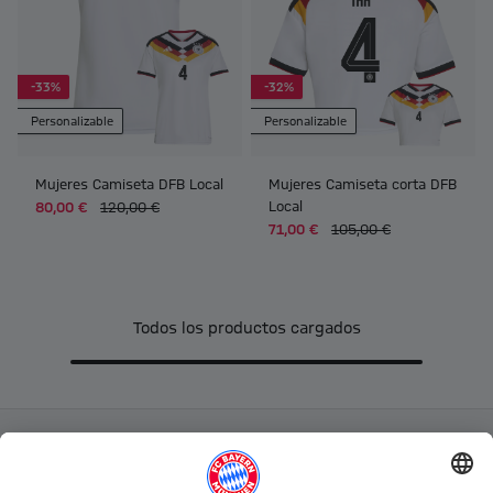
-33%
-32%
Personalizable
Personalizable
Mujeres Camiseta DFB Local
Mujeres Camiseta corta DFB
Local
80,00 €
120,00 €
71,00 €
105,00 €
Todos los productos cargados
Categorías principales