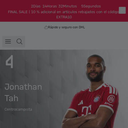
2
Días
14
Horas
32
Minutos
4
Segundos
FINAL SALE | 10 % adicional en artículos rebajados con el código:
EXTRA10
Rápido y seguro con DHL
Jonathan
Tah
Centrocampista