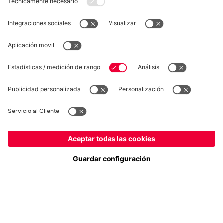
DESISTIMIENTO
Privacidad
Configuración de las cookies
España
¿Quieres quedarte en la tienda
?
*Los precios incluyen el IVA y los gastos de envío
España
para entregar allí!
© FC Bayern München AG
Global
FC Bayern München AG, Säbener Str. 51-57, 81547 München
para entregar allí!