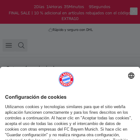
2
Días
14
Horas
35
Minutos
9
Segundos
FINAL SALE | 10 % adicional en artículos rebajados con el código:
EXTRA10
Rápido y seguro con DHL
Categorías principales
Ayuda y servicios
Más categorías
Síguenos