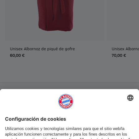
Unisex Albornoz de piqué de gofre
Unisex Alborn
60,00 €
70,00 €
Categorías principales
Ayuda y servicios
Más categorías