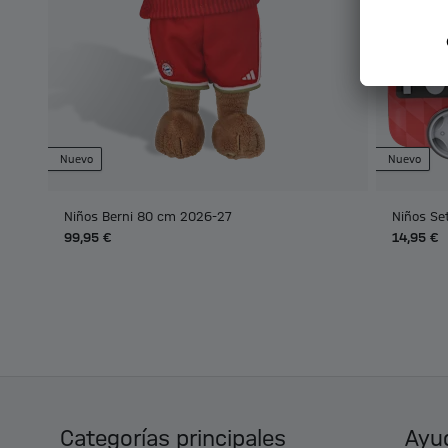
Nuevo
Nuevo
Niños Berni 80 cm 2026-27
Niños Se
99,95 €
14,95 €
Categorías principales
Ayud