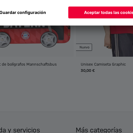
Nuevo
t de bolígrafos Mannschaftsbus
Unisex Camiseta Graphic
30,00 €
a y servicios
Más categorías