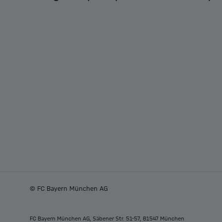
© FC Bayern München AG
FC Bayern München AG, Säbener Str. 51-57, 81547 München