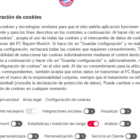
también
España
¿Quieres quedarte en la tienda
?
España
para entregar allí!
Global
para entregar allí!