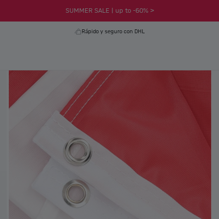
SUMMER SALE | up to -60% >
Rápido y seguro con DHL