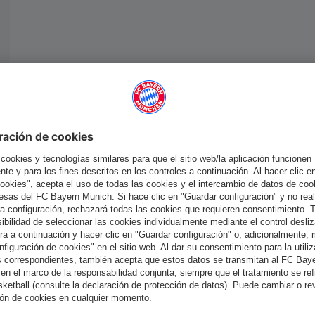
España
¿Quieres quedarte en la tienda
?
España
para entregar allí!