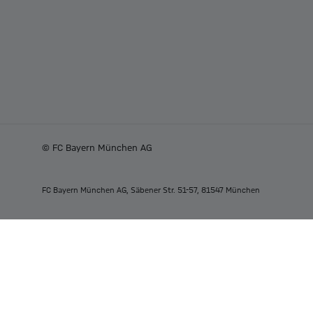
© FC Bayern München AG
FC Bayern München AG, Säbener Str. 51-57, 81547 München