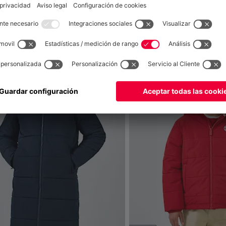
también
Global
para entregar allí!