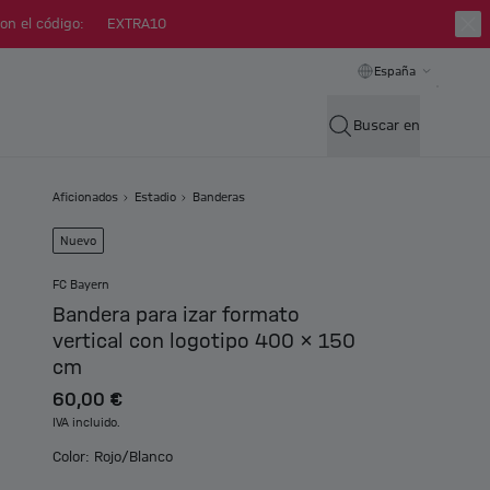
on el código:
EXTRA10
España
Buscar en
Aficionados
Estadio
Banderas
Nuevo
FC Bayern
Bandera para izar formato
vertical con logotipo 400 x 150
cm
60,00 €
IVA incluido.
Color: Rojo/Blanco