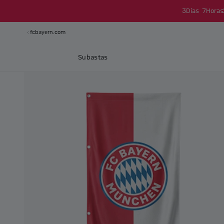
3
Días
7
Horas
fcbayern.com
Subastas