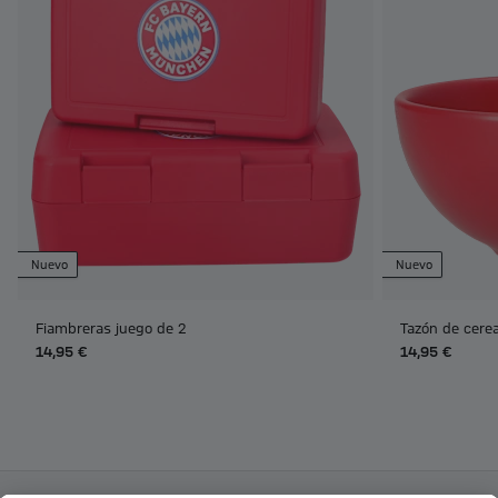
Nuevo
Nuevo
Fiambreras juego de 2
Tazón de cere
14,95 €
14,95 €