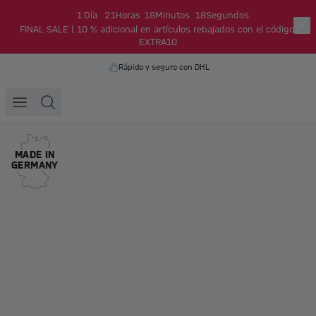
1
Día
21
Horas
18
Minutos
18
Segundos
FINAL SALE | 10 % adicional en artículos rebajados con el código:
EXTRA10
Rápido y seguro con DHL
MADE IN
GERMANY