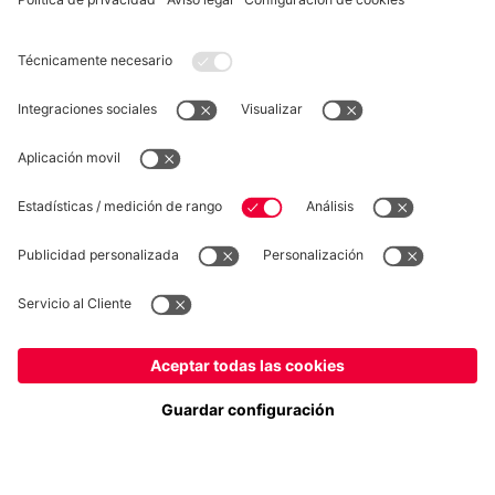
DESISTIMIENTO
Privacidad
Configuración de las cookies
España
¿Quieres quedarte en la tienda
?
*Los precios incluyen el IVA y los gastos de envío
España
para entregar allí!
© FC Bayern München AG
Global
FC Bayern München AG, Säbener Str. 51-57, 81547 München
para entregar allí!