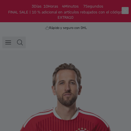
3
Días
10
Horas
4
Minutos
7
Segundos
FINAL SALE | 10 % adicional en artículos rebajados con el código:
EXTRA10
Rápido y seguro con DHL