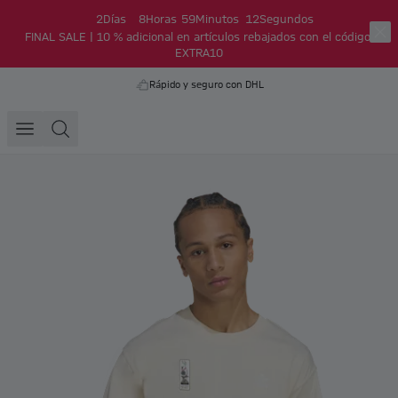
2
Días
8
Horas
59
Minutos
12
Segundos
FINAL SALE | 10 % adicional en artículos rebajados con el código:
EXTRA10
Rápido y seguro con DHL