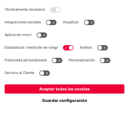
DESISTIMIENTO
Privacidad
Configuración de las cookies
España
¿Quieres quedarte en la tienda
?
*Los precios incluyen el IVA y los gastos de envío
España
para entregar allí!
© FC Bayern München AG
Global
FC Bayern München AG, Säbener Str. 51-57, 81547 München
para entregar allí!
AÑADIR