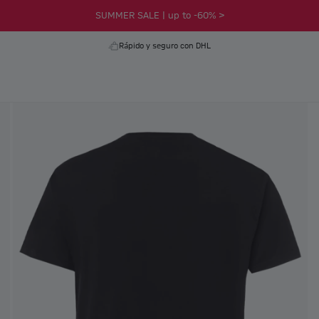
SUMMER SALE | up to -60% >
Rápido y seguro con DHL