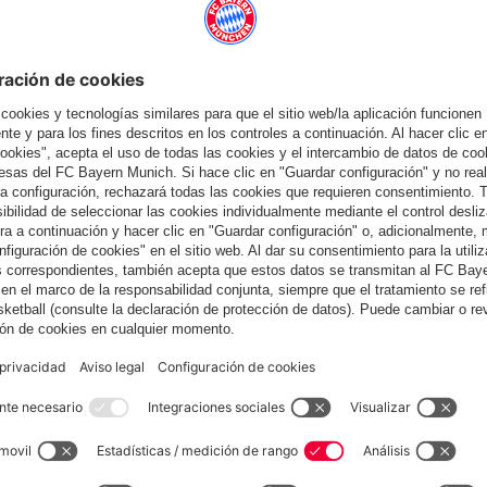
también
España
¿Quieres quedarte en la tienda
?
España
para entregar allí!
Global
para entregar allí!