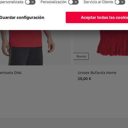
Nuevo
amiseta DNA
Unisex Bufanda Home
25,00 €