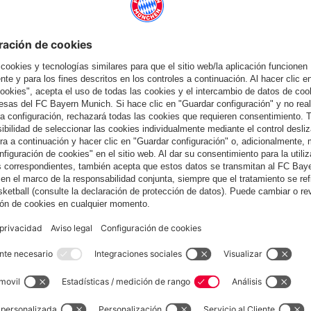
también
España
¿Quieres quedarte en la tienda
?
España
para entregar allí!
Global
para entregar allí!