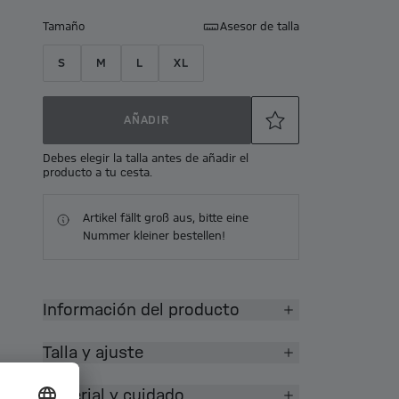
Tamaño
Asesor de talla
S
M
L
XL
AÑADIR
Debes elegir la talla antes de añadir el
producto a tu cesta.
Artikel fällt groß aus, bitte eine
Nummer kleiner bestellen!
Información del producto
Talla y ajuste
Material y cuidado