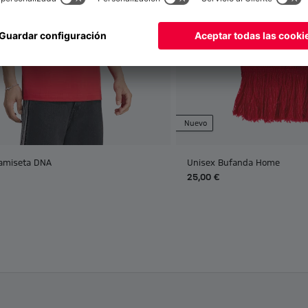
Nuevo
amiseta DNA
Unisex Bufanda Home
25,00 €