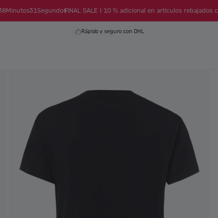
38
Minutos
30
Segundos
FINAL SALE | 10 % adicional en artículos rebajados c
Rápido y seguro con DHL