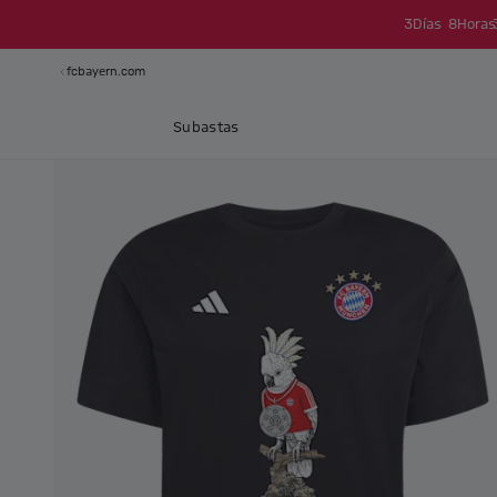
3
Días
8
Horas
fcbayern.com
Subastas