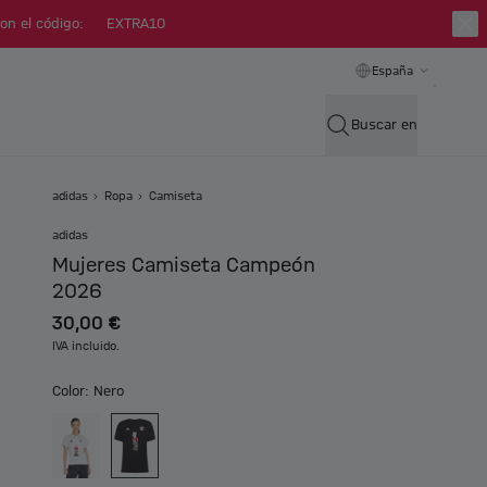
on el código:
EXTRA10
España
Buscar en
adidas
Ropa
Camiseta
adidas
Mujeres Camiseta Campeón
2026
30,00 €
IVA incluido.
Color: Nero