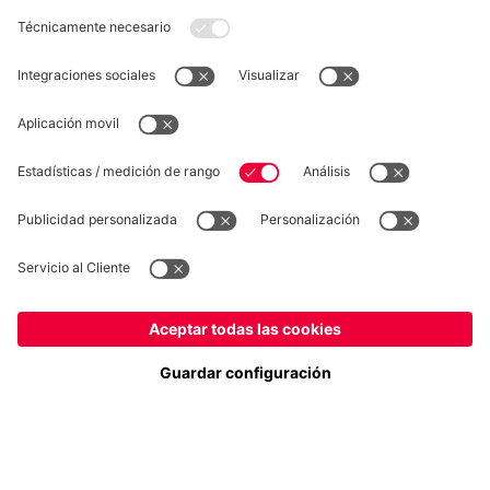
DESISTIMIENTO
Privacidad
Configuración de las cookies
España
¿Quieres quedarte en la tienda
?
*Los precios incluyen el IVA y los gastos de envío
España
para entregar allí!
© FC Bayern München AG
Global
FC Bayern München AG, Säbener Str. 51-57, 81547 München
para entregar allí!
AÑADIR