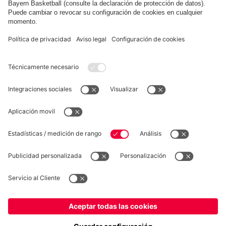
FC Bayern Store App
DESISTIMIENTO
Privacidad
Configuración de las cookies
España
¿Quieres quedarte en la tienda
?
*Los precios incluyen el IVA y los gastos de envío
España
para entregar allí!
© FC Bayern München AG