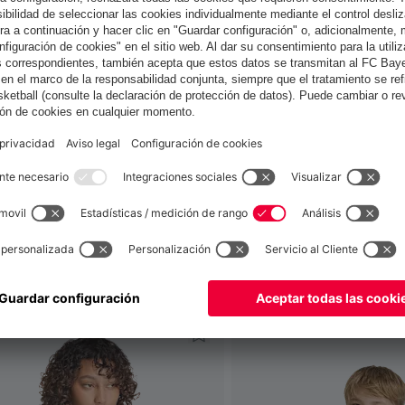
España
¿Quieres quedarte en la tienda
?
España
para entregar allí!
Global
para entregar allí!
también