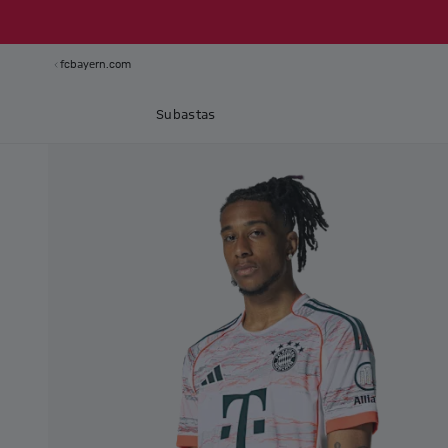
fcbayern.com
Subastas