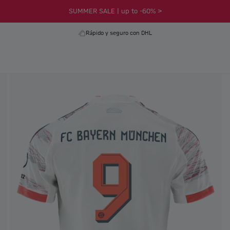
SUMMER SALE | up to -60% >
Rápido y seguro con DHL