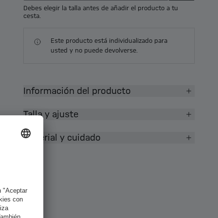
Debes elegir la talla antes de añadir el producto a tu
cesta.
Este producto está individualizado para
usted y no puede devolverse.
Información del producto
Talla y ajuste
Material y cuidado