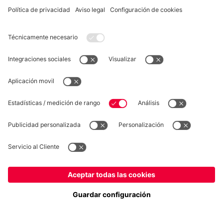
DESISTIMIENTO
Privacidad
Configuración de las cookies
España
¿Quieres quedarte en la tienda
?
*Los precios incluyen el IVA y los gastos de envío
España
para entregar allí!
© FC Bayern München AG
FC Bayern München AG, Säbener Str. 51-57, 81547 München
Global
para entregar allí!