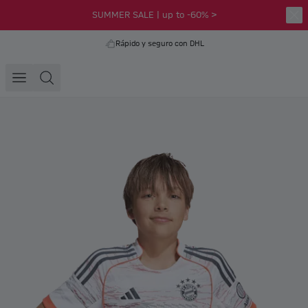
SUMMER SALE | up to -60% >
Rápido y seguro con DHL