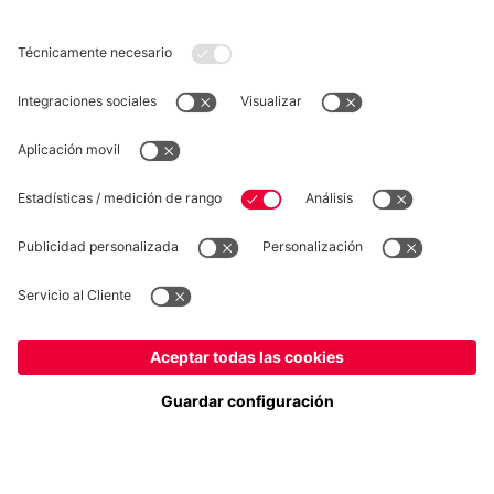
DESISTIMIENTO
Privacidad
Configuración de las cookies
España
¿Quieres quedarte en la tienda
?
*Los precios incluyen el IVA y los gastos de envío
España
para entregar allí!
© FC Bayern München AG
FC Bayern München AG, Säbener Str. 51-57, 81547 München
Global
para entregar allí!
AÑADIR