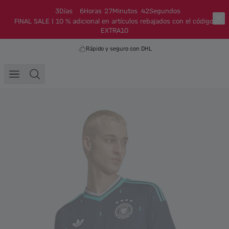
3
Días
6
Horas
27
Minutos
42
Segundos
FINAL SALE | 10 % adicional en artículos rebajados con el código:
EXTRA10
Rápido y seguro con DHL