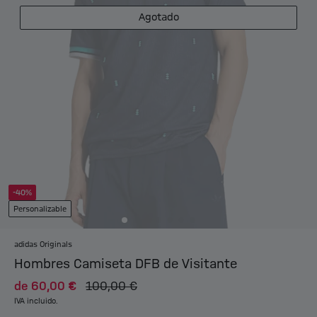
Agotado
-40%
Personalizable
adidas Originals
Hombres Camiseta DFB de Visitante
de
60,00 €
100,00 €
IVA incluido.