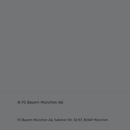
© FC Bayern München AG
FC Bayern München AG, Säbener Str. 51-57, 81547 München