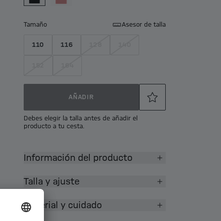
Tamaño
Asesor de talla
110
116
128
140
152
164
AÑADIR
Debes elegir la talla antes de añadir el
producto a tu cesta.
Información del producto
Talla y ajuste
Material y cuidado