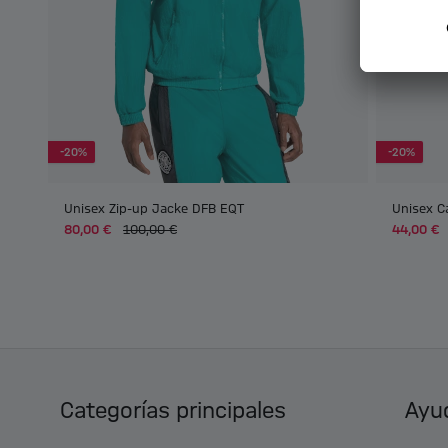
-20%
-20%
Unisex Zip-up Jacke DFB EQT
Unisex C
80,00 €
100,00 €
44,00 €
Categorías principales
Ayud