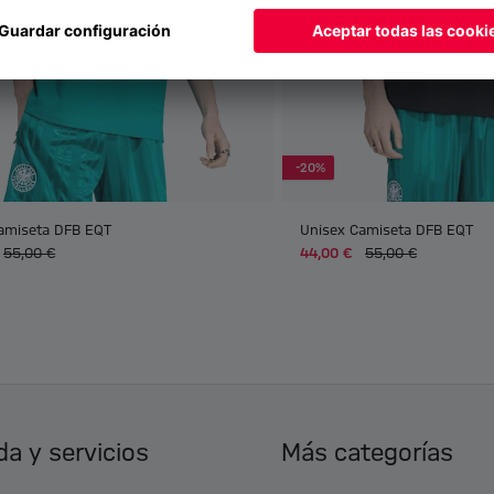
-20%
amiseta DFB EQT
Unisex Camiseta DFB EQT
55,00 €
44,00 €
55,00 €
a y servicios
Más categorías