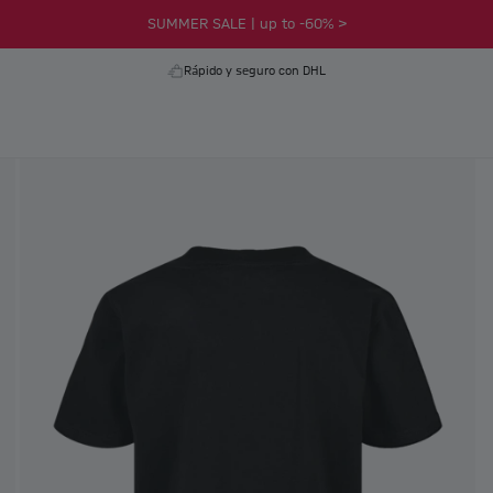
SUMMER SALE | up to -60% >
Rápido y seguro con DHL