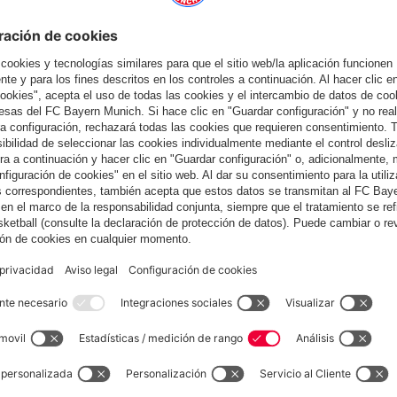
también
España
¿Quieres quedarte en la tienda
?
España
para entregar allí!
Global
para entregar allí!