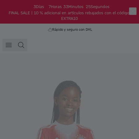
3
Días
7
Horas
33
Minutos
25
Segundos
FINAL SALE | 10 % adicional en artículos rebajados con el código:
EXTRA10
Rápido y seguro con DHL