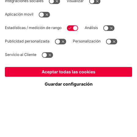
DESISTIMIENTO
Privacidad
Configuración de las cookies
España
¿Quieres quedarte en la tienda
?
*Los precios incluyen el IVA y los gastos de envío
España
para entregar allí!
© FC Bayern München AG
FC Bayern München AG, Säbener Str. 51-57, 81547 München
Global
para entregar allí!
AÑADIR