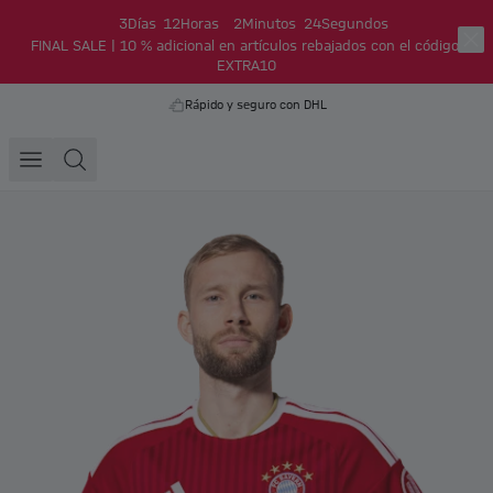
3
Días
12
Horas
2
Minutos
24
Segundos
FINAL SALE | 10 % adicional en artículos rebajados con el código:
EXTRA10
Rápido y seguro con DHL