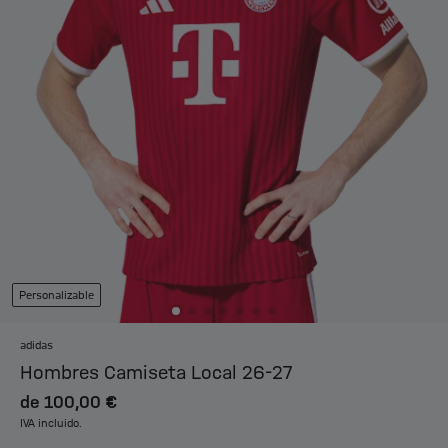
Personalizable
adidas
Hombres Camiseta Local 26-27
de
100,00 €
IVA incluido.