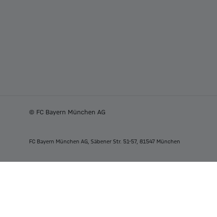
© FC Bayern München AG
FC Bayern München AG, Säbener Str. 51-57, 81547 München