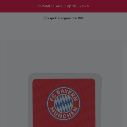
SUMMER SALE | up to -60% >
Rápido y seguro con DHL