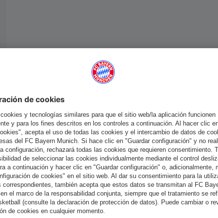
España
¿Quieres quedarte en la tienda
?
España
para entregar allí!