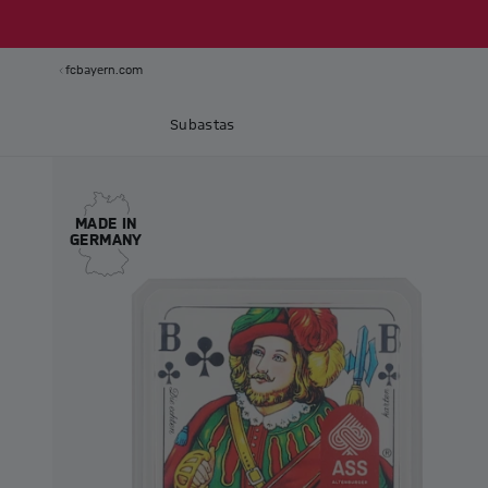
fcbayern.com
Subastas
MADE IN
GERMANY