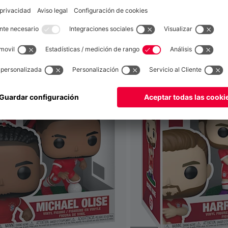
también
Global
para entregar allí!