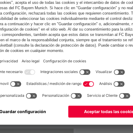
España
¿Quieres quedarte en la tienda
?
España
para entregar allí!
Global
para entregar allí!
también