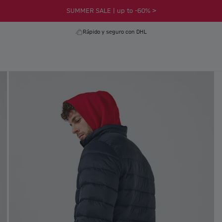
SUMMER SALE | up to -60% >
Rápido y seguro con DHL