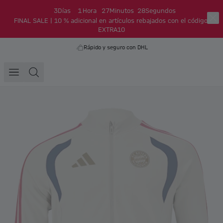
3
Días
1
Hora
27
Minutos
28
Segundos
FINAL SALE | 10 % adicional en artículos rebajados con el código:
EXTRA10
Rápido y seguro con DHL