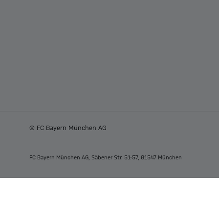
© FC Bayern München AG
FC Bayern München AG, Säbener Str. 51-57, 81547 München