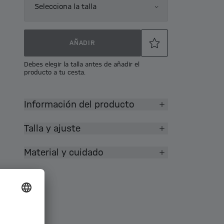
Selecciona la talla
AÑADIR
Debes elegir la talla antes de añadir el
producto a tu cesta.
Información del producto
Talla y ajuste
Material y cuidado