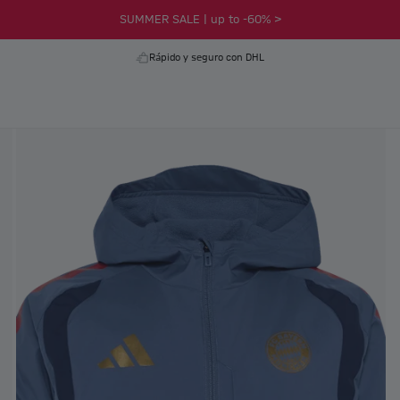
SUMMER SALE | up to -60% >
Rápido y seguro con DHL