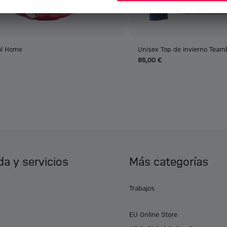
ol Home
Unisex Top de invierno Teaml
85,00 €
a y servicios
Más categorías
Trabajos
EU Online Store