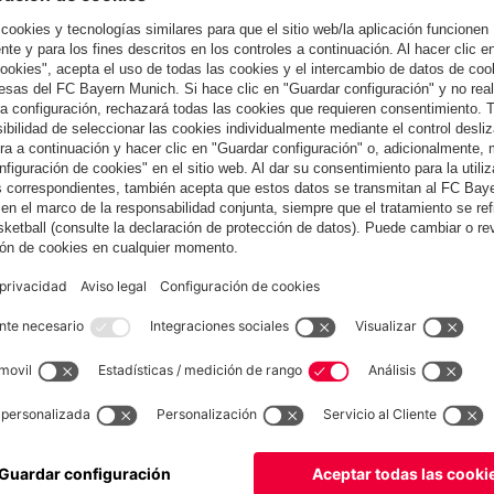
también
España
¿Quieres quedarte en la tienda
?
España
para entregar allí!
Global
para entregar allí!