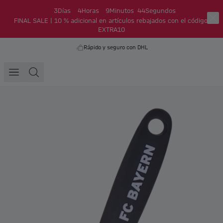
3
Días
4
Horas
9
Minutos
43
Segundos
FINAL SALE | 10 % adicional en artículos rebajados con el código:
EXTRA10
Rápido y seguro con DHL