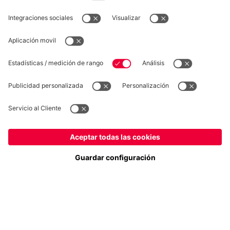
DESISTIMIENTO
Privacidad
Configuración de las cookies
España
¿Quieres quedarte en la tienda
?
*Los precios incluyen el IVA y los gastos de envío
España
para entregar allí!
© FC Bayern München AG
Global
FC Bayern München AG, Säbener Str. 51-57, 81547 München
para entregar allí!
AÑADIR