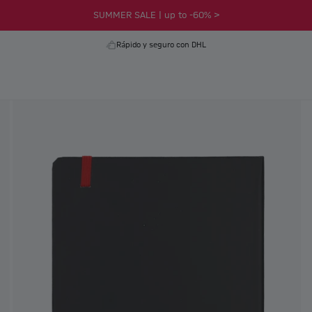
SUMMER SALE | up to -60% >
Rápido y seguro con DHL