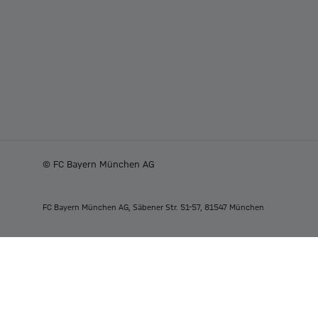
© FC Bayern München AG
FC Bayern München AG, Säbener Str. 51-57, 81547 München