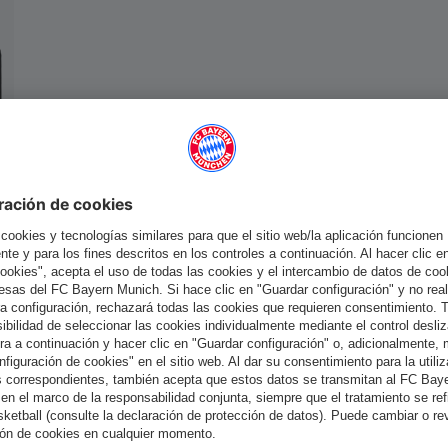
España
¿Quieres quedarte en la tienda
?
España
para entregar allí!