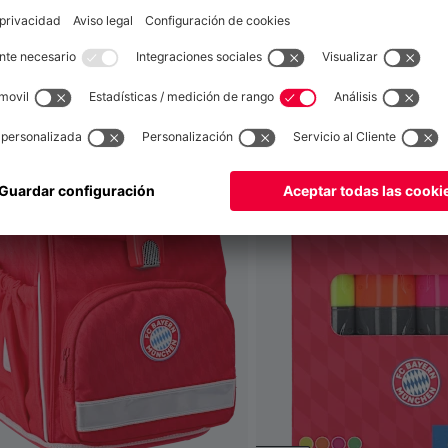
también
Global
para entregar allí!