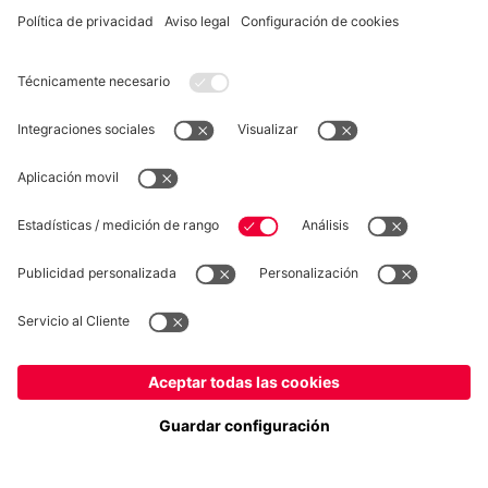
DESISTIMIENTO
Privacidad
Configuración de las cookies
España
¿Quieres quedarte en la tienda
?
*Los precios incluyen el IVA y los gastos de envío
España
para entregar allí!
© FC Bayern München AG
Global
FC Bayern München AG, Säbener Str. 51-57, 81547 München
para entregar allí!