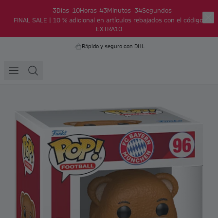
3
Días
10
Horas
43
Minutos
34
Segundos
FINAL SALE | 10 % adicional en artículos rebajados con el código:
EXTRA10
Rápido y seguro con DHL