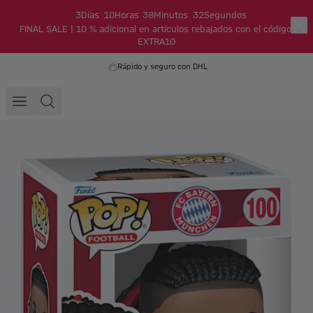
3
Días
10
Horas
38
Minutos
31
Segundos
FINAL SALE | 10 % adicional en artículos rebajados con el código:
EXTRA10
Rápido y seguro con DHL