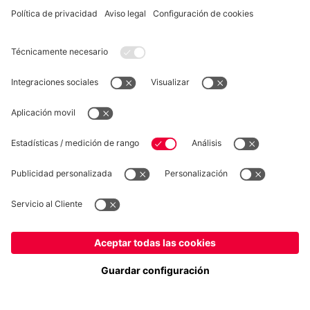
DESISTIMIENTO
Privacidad
Configuración de las cookies
España
¿Quieres quedarte en la tienda
?
*Los precios incluyen el IVA y los gastos de envío
España
para entregar allí!
© FC Bayern München AG
Global
FC Bayern München AG, Säbener Str. 51-57, 81547 München
para entregar allí!