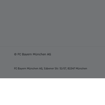
© FC Bayern München AG
FC Bayern München AG, Säbener Str. 51-57, 81547 München