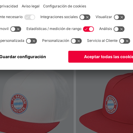
también
Global
para entregar allí!