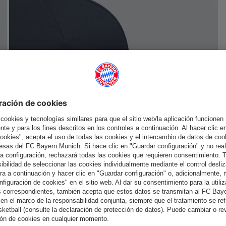
España
¿Quieres quedarte en la tienda
?
España
para entregar allí!