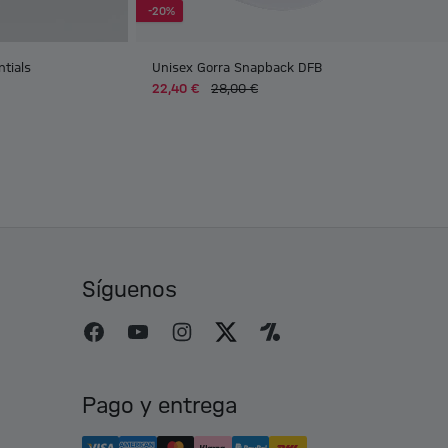
-20%
tials
Unisex Gorra Snapback DFB
22,40 €
28,00 €
Síguenos
Pago y entrega