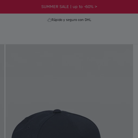
SUMMER SALE | up to -60% >
Rápido y seguro con DHL