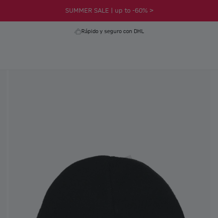
SUMMER SALE | up to -60% >
Rápido y seguro con DHL