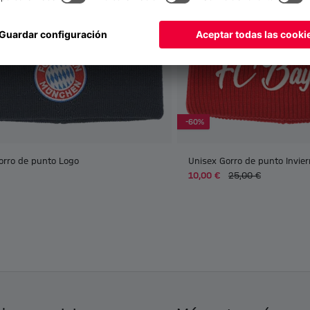
-60%
orro de punto Logo
Unisex Gorro de punto Invie
10,00 €
25,00 €