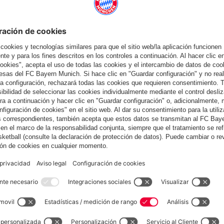
también
España
¿Quieres quedarte en la tienda
?
España
para entregar allí!
Global
para entregar allí!