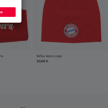
rno
Niños Gorro Logo
20,00 €