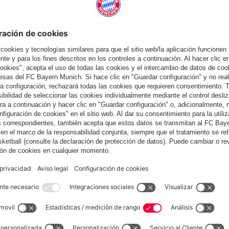
también
España
¿Quieres quedarte en la tienda
?
España
para entregar allí!
Global
para entregar allí!