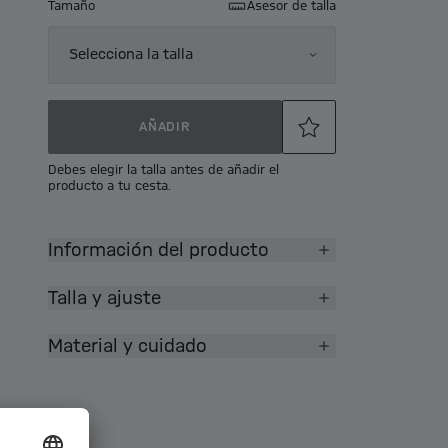
Tamaño
Asesor de talla
Selecciona la talla
AÑADIR
Debes elegir la talla antes de añadir el
producto a tu cesta.
Información del producto
Talla y ajuste
Material y cuidado