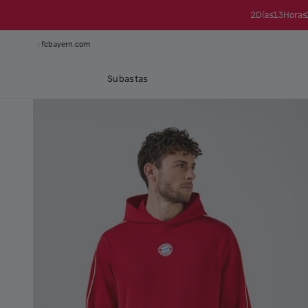
2
Días
13
Horas
fcbayern.com
Subastas