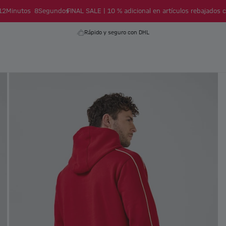
12
Minutos
8
Segundos
FINAL SALE | 10 % adicional en artículos rebajados c
Rápido y seguro con DHL