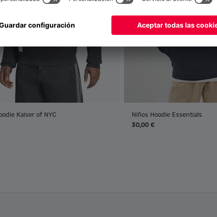
oodie Kaiser of NYC
Niños Hoodie Essentials
30,00 €