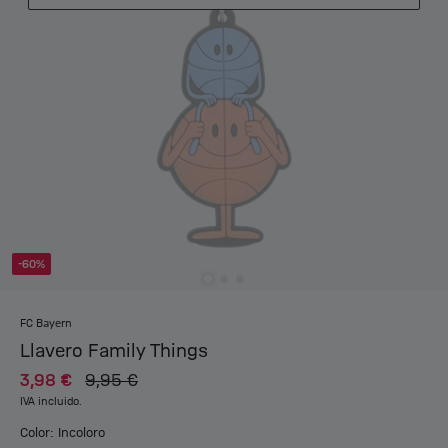
-60%
FC Bayern
Llavero Family Things
3,98 €
9,95 €
IVA incluido.
Color: Incoloro