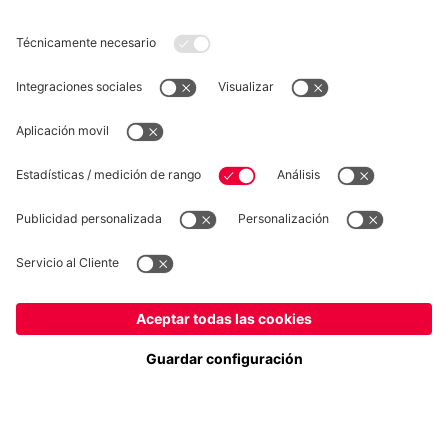
DESISTIMIENTO
Privacidad
Configuración de las cookies
España
¿Quieres quedarte en la tienda
?
*Los precios incluyen el IVA y los gastos de envío
España
para entregar allí!
© FC Bayern München AG
Global
FC Bayern München AG, Säbener Str. 51-57, 81547 München
para entregar allí!
AÑADIR