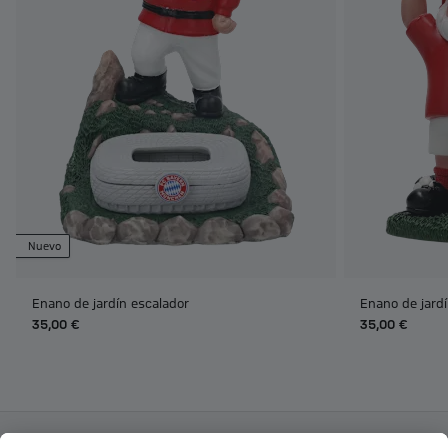
Nuevo
Enano de jardín escalador
Enano de jard
35,00 €
35,00 €
Categorías principales