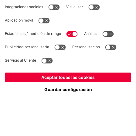
DESISTIMIENTO
Privacidad
Configuración de las cookies
España
¿Quieres quedarte en la tienda
?
*Los precios incluyen el IVA y los gastos de envío
España
para entregar allí!
© FC Bayern München AG
Global
FC Bayern München AG, Säbener Str. 51-57, 81547 München
para entregar allí!
AÑADIR