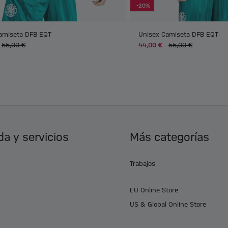
-20%
amiseta DFB EQT
Unisex Camiseta DFB EQT
55,00 €
44,00 €
55,00 €
a y servicios
Más categorías
Trabajos
EU Online Store
US & Global Online Store