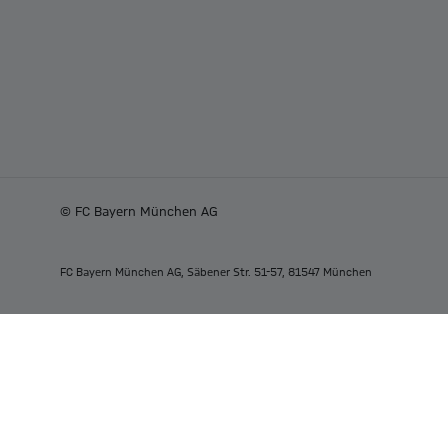
© FC Bayern München AG
FC Bayern München AG, Säbener Str. 51-57, 81547 München