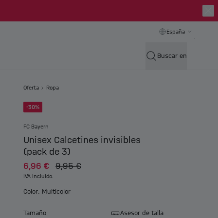
España
Buscar en
Oferta
Ropa
-30%
FC Bayern
Unisex Calcetines invisibles
(pack de 3)
6,96 €
9,95 €
IVA incluido.
Color: Multicolor
Tamaño
Asesor de talla