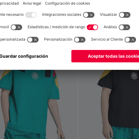
también
Global
para entregar allí!