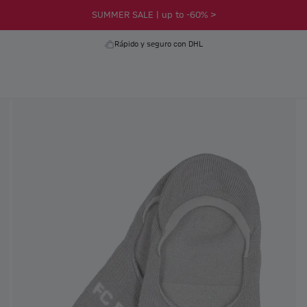
SUMMER SALE | up to -60% >
Rápido y seguro con DHL