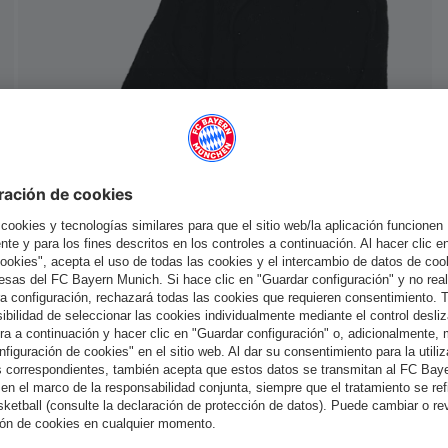
España
¿Quieres quedarte en la tienda
?
España
para entregar allí!