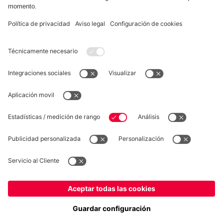
FC Bayern Store App
DESISTIMIENTO
Privacidad
Configuración de las cookies
España
¿Quieres quedarte en la tienda
?
*Los precios incluyen el IVA y los gastos de envío
España
para entregar allí!
© FC Bayern München AG
Global
FC Bayern München AG, Säbener Str. 51-57, 81547 München
para entregar allí!