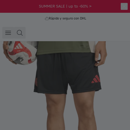
SUMMER SALE | up to -60% >
Rápido y seguro con DHL