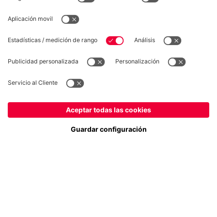
DESISTIMIENTO
Privacidad
Configuración de las cookies
España
¿Quieres quedarte en la tienda
?
*Los precios incluyen el IVA y los gastos de envío
España
para entregar allí!
© FC Bayern München AG
Global
FC Bayern München AG, Säbener Str. 51-57, 81547 München
para entregar allí!
AÑADIR