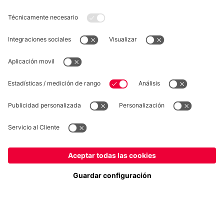
DESISTIMIENTO
Privacidad
Configuración de las cookies
España
¿Quieres quedarte en la tienda
?
*Los precios incluyen el IVA y los gastos de envío
España
para entregar allí!
© FC Bayern München AG
Global
FC Bayern München AG, Säbener Str. 51-57, 81547 München
para entregar allí!
AÑADIR