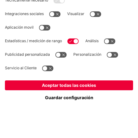
DESISTIMIENTO
Privacidad
Configuración de las cookies
España
¿Quieres quedarte en la tienda
?
*Los precios incluyen el IVA y los gastos de envío
España
para entregar allí!
© FC Bayern München AG
Global
FC Bayern München AG, Säbener Str. 51-57, 81547 München
para entregar allí!
AÑADIR