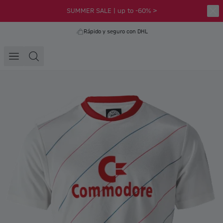
SUMMER SALE | up to -60% >
Rápido y seguro con DHL