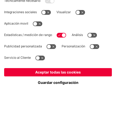
DESISTIMIENTO
Privacidad
Configuración de las cookies
España
¿Quieres quedarte en la tienda
?
*Los precios incluyen el IVA y los gastos de envío
España
para entregar allí!
© FC Bayern München AG
Global
FC Bayern München AG, Säbener Str. 51-57, 81547 München
para entregar allí!
AÑADIR