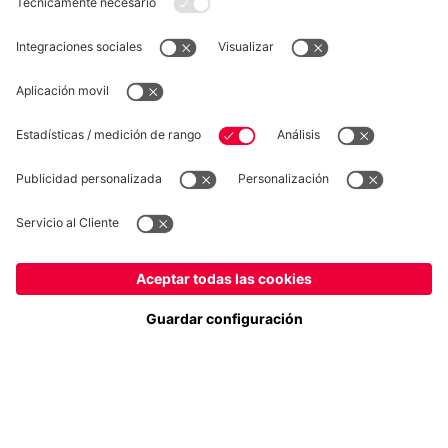
DESISTIMIENTO
Privacidad
Configuración de las cookies
España
¿Quieres quedarte en la tienda
?
*Los precios incluyen el IVA y los gastos de envío
España
para entregar allí!
© FC Bayern München AG
Global
FC Bayern München AG, Säbener Str. 51-57, 81547 München
para entregar allí!
AÑADIR