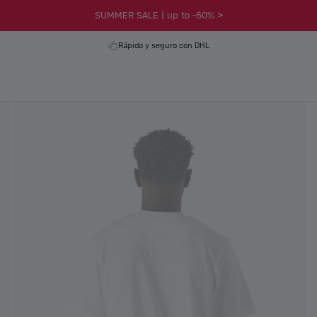
SUMMER SALE | up to -60% >
Rápido y seguro con DHL