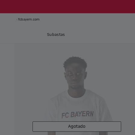
fcbayern.com
Subastas
Agotado