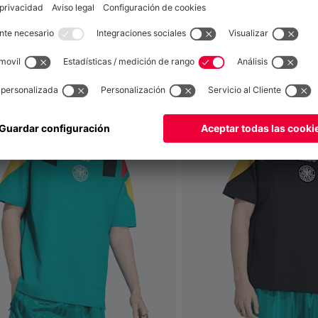
también
Global
para entregar allí!