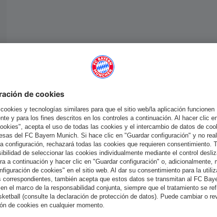
España
¿Quieres quedarte en la tienda
?
España
para entregar allí!