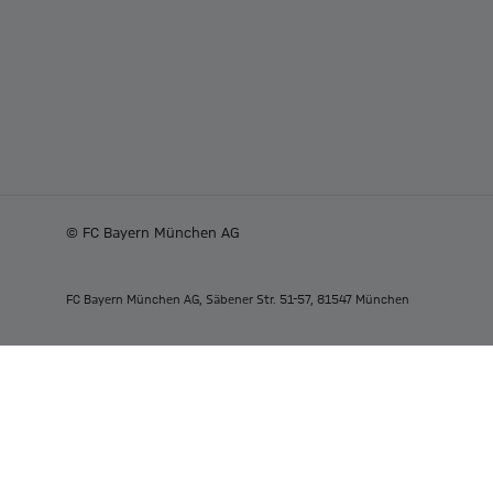
© FC Bayern München AG
FC Bayern München AG, Säbener Str. 51-57, 81547 München