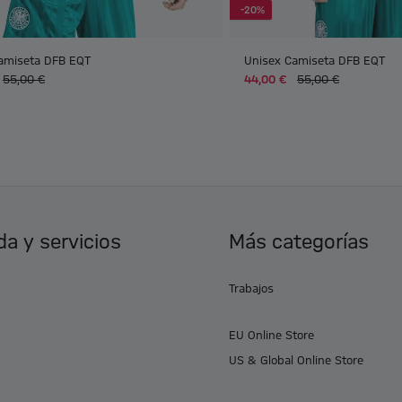
-20%
amiseta DFB EQT
Unisex Camiseta DFB EQT
55,00 €
44,00 €
55,00 €
a y servicios
Más categorías
Trabajos
EU Online Store
US & Global Online Store