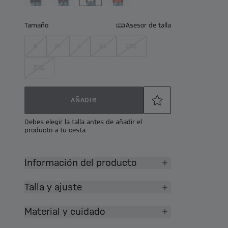
Tamaño
Asesor de talla
S
M
L
XL
2XL
3XL
AÑADIR
Debes elegir la talla antes de añadir el
producto a tu cesta.
Información del producto
Talla y ajuste
Material y cuidado