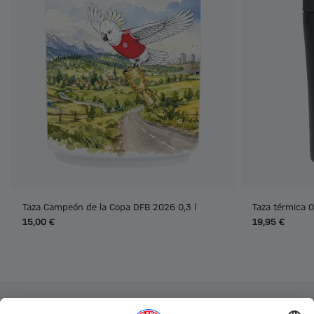
Taza Campeón de la Copa DFB 2026 0,3 l
Taza térmica 0
15,00 €
19,95 €
Categorías principales