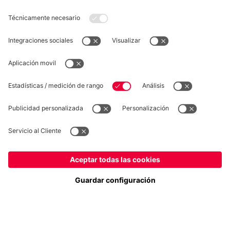
DESISTIMIENTO
Privacidad
Configuración de las cookies
España
¿Quieres quedarte en la tienda
?
*Los precios incluyen el IVA y los gastos de envío
España
para entregar allí!
© FC Bayern München AG
Global
FC Bayern München AG, Säbener Str. 51-57, 81547 München
para entregar allí!
AÑADIR